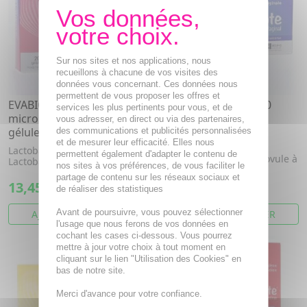
Sur nos sites et nos applications, nous
recueillons à chacune de vos visites des
données vous concernant. Ces données nous
permettent de vous proposer les offres et
EVABIOTE flore intime
EVABIOTE Vaginal x10
services les plus pertinents pour vous, et de
microbiote vaginal x20
ovules
vous adresser, en direct ou via des partenaires,
gélules
des communications et publicités personnalisées
Evabiote Vaginal est un
et de mesurer leur efficacité. Elles nous
dispositif médical. Il se
Lactobacillus acidophilus,
permettent également d'adapter le contenu de
présente sous forme d'ovule à
Lactobacillus rhamnosus
nos sites à vos préférences, de vous faciliter le
ut...
partage de contenu sur les réseaux sociaux et
13,45€
14,59€
de réaliser des statistiques
Avant de poursuivre, vous pouvez sélectionner
AJOUTER AU PANIER
AJOUTER AU PANIER
l'usage que nous ferons de vos données en
cochant les cases ci-dessous. Vous pourrez
mettre à jour votre choix à tout moment en
cliquant sur le lien "Utilisation des Cookies" en
bas de notre site.
Merci d'avance pour votre confiance.