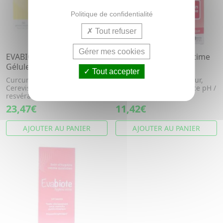
Politique de confidentialité
Tout refuser
Gérer mes cookies
EVABIOTE Endo x30
EVABIOTE hygiène intime
Gélules
lot de 2 flacon 250ml
Tout accepter
Curcumine, Saccharomyces
Apaise et lave en douceur,
Cerevisiae Boulardii, Trans-
double action régulatrice pH /
resvératrol, Zinc
écoflore
23,47€
11,42€
AJOUTER AU PANIER
AJOUTER AU PANIER