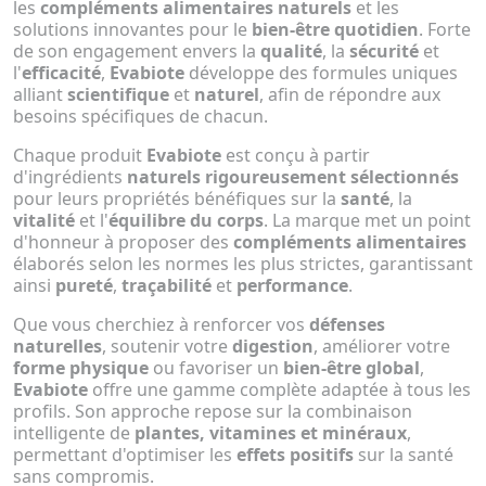
les
compléments alimentaires naturels
et les
solutions innovantes pour le
bien-être quotidien
. Forte
de son engagement envers la
qualité
, la
sécurité
et
l'
efficacité
,
Evabiote
développe des formules uniques
alliant
scientifique
et
naturel
, afin de répondre aux
besoins spécifiques de chacun.
Chaque produit
Evabiote
est conçu à partir
d'ingrédients
naturels rigoureusement sélectionnés
pour leurs propriétés bénéfiques sur la
santé
, la
vitalité
et l'
équilibre du corps
. La marque met un point
d'honneur à proposer des
compléments alimentaires
élaborés selon les normes les plus strictes, garantissant
ainsi
pureté
,
traçabilité
et
performance
.
Que vous cherchiez à renforcer vos
défenses
naturelles
, soutenir votre
digestion
, améliorer votre
forme physique
ou favoriser un
bien-être global
,
Evabiote
offre une gamme complète adaptée à tous les
profils. Son approche repose sur la combinaison
intelligente de
plantes, vitamines et minéraux
,
permettant d'optimiser les
effets positifs
sur la santé
sans compromis.