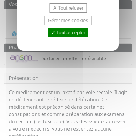
Vos avantages
Tout refuser
Médicaments d'origine
CERTIFIÉE
Gérer mes cookies
1500
médicaments
Acheminement Chronopost
en 24h*
Tout accepter
Pharmacovigilance
Déclarer un effet indésirable
Présentation
Ce médicament est un laxatif par voie rectale. Il agit
en déclenchant le réflexe de défécation. Ce
médicament est préconisé dans certaines
constipations et comme préparation aux examens
du rectum (rectoscopie). Vous devez vous adresser
à votre médecin si vous ne ressentez aucune