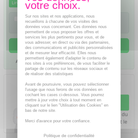
Lire la notice
Sur nos sites et nos applications, nous
Je confirme avoir lu la notice de ce
recueillons à chacune de vos visites des
médicament
données vous concernant. Ces données nous
permettent de vous proposer les offres et
services les plus pertinents pour vous, et de
vous adresser, en direct ou via des partenaires,
AJOUTER AU PANIER
des communications et publicités personnalisées
et de mesurer leur efficacité. Elles nous
permettent également d'adapter le contenu de
Ajouter à mes favoris
nos sites à vos préférences, de vous faciliter le
partage de contenu sur les réseaux sociaux et
de réaliser des statistiques
L'achat d'un médicament sans
ordonnance nécessite le conseil
Avant de poursuivre, vous pouvez sélectionner
d'un
pharmacien
l'usage que nous ferons de vos données en
cochant les cases ci-dessous. Vous pourrez
Demandez conseil à votre
mettre à jour votre choix à tout moment en
cliquant sur le lien "Utilisation des Cookies" en
pharmacien
bas de notre site.
Notre équipe est à votre écoute du
lundi au vendredi de
8h à 20h
et le
Merci d'avance pour votre confiance.
samedi de
8h à 19h30
.
Politique de confidentialité