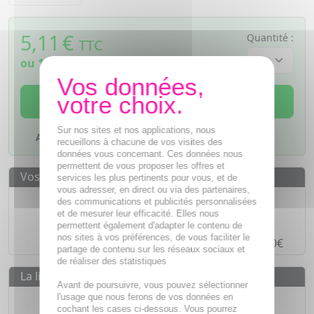
5,11
€
Quantité :
TTC
ou
1,28€
si 4 fois sans frais
AJOUTER AU PANIER
Sur nos sites et nos applications, nous
Ajouter à mes favoris
recueillons à chacune de vos visites des
données vous concernant. Ces données nous
permettent de vous proposer les offres et
Vos avantages
services les plus pertinents pour vous, et de
vous adresser, en direct ou via des partenaires,
Des prix
IMBATTABLES
des communications et publicités personnalisées
et de mesurer leur efficacité. Elles nous
Paiement en ligne
SÉCURISÉ
permettent également d'adapter le contenu de
nos sites à vos préférences, de vous faciliter le
Paiement en
4 fois sans frais
à partir de 30€
partage de contenu sur les réseaux sociaux et
de réaliser des statistiques
La livraison
Avant de poursuivre, vous pouvez sélectionner
Livraison gratuite dès
55€
l'usage que nous ferons de vos données en
cochant les cases ci-dessous. Vous pourrez