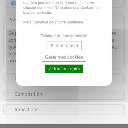
Acheminement Chronopost
en 24h*
mettre à jour votre choix à tout moment en
cliquant sur le lien "Utilisation des Cookies" en
bas de notre site.
Présentation
Merci d'avance pour votre confiance.
Ce parfait petit kit de nettoyage pour vos lunettes
Politique de confidentialité
comporte un spray nettoyant de 30 ml pour tous
Tout refuser
types de verres (lunettes, appareil photo, téléviseur,
téléphone...) et une lingette en microfibre. Le
Gérer mes cookies
produit est anti-buée et anti-traces.
Tout accepter
Conseils d'utilisation
Composition
Indications