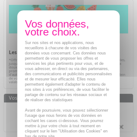
Sur nos sites et nos applications, nous
recueillons à chacune de vos visites des
Les promos de l'été*
données vous concernant. Ces données nous
permettent de vous proposer les offres et
*Offre valables sur articles signalés, dans la limite des stocks disponibles,
services les plus pertinents pour vous, et de
jusqu'au 31/08/2026. Profitez de l'été pour prendre soin de vous à prix
doux. Retrouvez une sélection de produits de parapharmacie en
vous adresser, en direct ou via des partenaires,
promotion : soins solaires, hydratation, bien-être, hygiène et bien
des communications et publicités personnalisées
d'autres essentiels du quotidien. C'est le moment idéal pour faire le plein
de vos produits préférés tout en réalisant de belles économies. Offre
et de mesurer leur efficacité. Elles nous
valable dans la limite des stocks disponibles.
Voir la sélection
permettent également d'adapter le contenu de
nos sites à vos préférences, de vous faciliter le
partage de contenu sur les réseaux sociaux et
Vos avantages
de réaliser des statistiques
Des prix
IMBATTABLES
Avant de poursuivre, vous pouvez sélectionner
l'usage que nous ferons de vos données en
Paiement en ligne
SÉCURISÉ
cochant les cases ci-dessous. Vous pourrez
mettre à jour votre choix à tout moment en
Paiement en
4 fois sans frais
à partir de 30€
cliquant sur le lien "Utilisation des Cookies" en
bas de notre site.