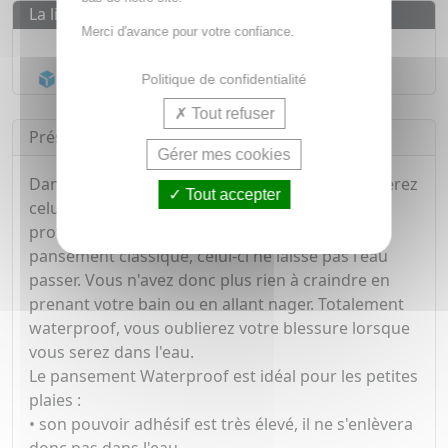
La livraison
Merci d'avance pour votre confiance.
Livraison gratuite dès
55€
Acheminement Chronopost
en 24h*
Politique de confidentialité
Tout refuser
Présentation
Gérer mes cookies
Dans cette boîte de 20 pansements, vous trouverez
Tout accepter
celui à la taille adaptée à votre plaie. En plus de
protéger des saletés et bactéries comme tout
pansement classique, celui-ci ne laisse pas l'eau
passer. Vous n'avez donc plus rien à craindre en
prenant votre bain ou en allant nager. Totalement
waterproof, vous oublierez votre blessure lorsque
vous serez dans l'eau.
Le pansement Waterproof est idéal pour les petites
plaies :
•
son pouvoir adhésif est très élevé, il ne s'enlèvera