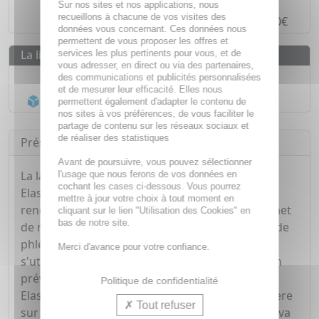
Sur nos sites et nos applications, nous
recueillons à chacune de vos visites des
Paiement en
4 fois sans frais
à partir de 30€
données vous concernant. Ces données nous
permettent de vous proposer les offres et
La livraison
services les plus pertinents pour vous, et de
vous adresser, en direct ou via des partenaires,
Livraison gratuite dès
55€
des communications et publicités personnalisées
et de mesurer leur efficacité. Elles nous
Acheminement Chronopost
en 24h*
permettent également d'adapter le contenu de
nos sites à vos préférences, de vous faciliter le
partage de contenu sur les réseaux sociaux et
de réaliser des statistiques
Présentation
Avant de poursuivre, vous pouvez sélectionner
La largeur de la bande cohésive cheville 10 cm
l'usage que nous ferons de vos données en
cochant les cases ci-dessous. Vous pourrez
Elastoplast est parfaite pour la cheville, car elle
mettre à jour votre choix à tout moment en
rend possible une contention durable. Elle permet
cliquant sur le lien "Utilisation des Cookies" en
bas de notre site.
de maintenir les entorses, les tendinites en cas de
phlébologie, ainsi que les pansements. Elle peut
Merci d'avance pour votre confiance.
s'utiliser suite à une blessure de la cheville ou en
prévention. De plus, la bande de contention
Politique de confidentialité
Elastoplast est cohésive, c'est-à-dire qu'elle adhère
Tout refuser
sur elle-même sans coller à la peau. C'est ce qui va