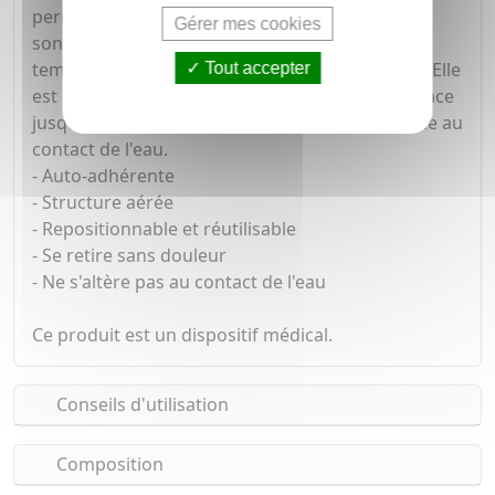
permettre un enlèvement sans douleur. Grâce à
Gérer mes cookies
son élasticité modulable et constante dans le
temps, elle est repositionnable et facile à poser. Elle
Tout accepter
est donc également réutilisable. Elle reste en place
jusqu'à 7 jours et conserve ses propriétés même au
contact de l'eau.
- Auto-adhérente
- Structure aérée
- Repositionnable et réutilisable
- Se retire sans douleur
- Ne s'altère pas au contact de l'eau
Ce produit est un dispositif médical.
Conseils d'utilisation
Composition