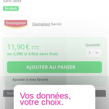
Sans latex
En stock
Elastoplast
Bande
11,90
€
Quantité :
TTC
ou
2,98€
si 4 fois sans frais
AJOUTER AU PANIER
Ajouter à mes favoris
Vos avantages
Des prix
IMBATTABLES
Paiement en ligne
SÉCURISÉ