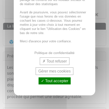
de réaliser des statistiques
Paiement en ligne
SÉCURISÉ
Avant de poursuivre, vous pouvez sélectionner
Paiement en
4 fois sans frais
à partir de 30€
l'usage que nous ferons de vos données en
cochant les cases ci-dessous. Vous pourrez
mettre à jour votre choix à tout moment en
La livraison
cliquant sur le lien "Utilisation des Cookies" en
Livraison gratuite dès
55€
bas de notre site.
Acheminement Chronopost
en 24h*
Merci d'avance pour votre confiance.
Politique de confidentialité
Présentation
Tout refuser
Les préservatifs DUREX sont de largeur 56mm. Ils
Gérer mes cookies
sont épais et ultra lubrifiés pour procurer un
plaisir maximal lors des rapports sexuels. Ils
Tout accepter
disposent d'un réservoir qui garantit plus de
confort et ils ont été composé à partir d'une
procédé qui permet une odeur agréable.