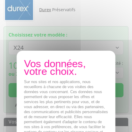
Durex
Préservatifs
Choisissez votre modèle :
10,38
€
Quantité :
TTC
ou
2,60€
si 4 fois sans frais
Sur nos sites et nos applications, nous
recueillons à chacune de vos visites des
AJOUTER AU PANIER
données vous concernant. Ces données nous
permettent de vous proposer les offres et
services les plus pertinents pour vous, et de
Ajouter à mes favoris
vous adresser, en direct ou via des partenaires,
des communications et publicités personnalisées
et de mesurer leur efficacité. Elles nous
Vos avantages
permettent également d'adapter le contenu de
nos sites à vos préférences, de vous faciliter le
Des prix
IMBATTABLES
partage de contenu sur les réseaux sociaux et