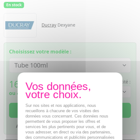
En stock
Ducray
Dexyane
Choisissez votre modèle :
16,58
€
Quantité :
TTC
ou
4,15€
si 4 fois sans frais
Sur nos sites et nos applications, nous
AJOUTER AU PANIER
recueillons à chacune de vos visites des
données vous concernant. Ces données nous
permettent de vous proposer les offres et
Ajouter à mes favoris
services les plus pertinents pour vous, et de
vous adresser, en direct ou via des partenaires,
des communications et publicités personnalisées