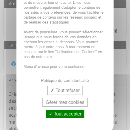
et de mesurer leur efficacité. Elles nous
Vos avantages
permettent également d'adapter le contenu de
Des prix
IMBATTABLES
nos sites à vos préférences, de vous faciliter le
partage de contenu sur les réseaux sociaux et
Paiement en ligne
SÉCURISÉ
de réaliser des statistiques
Paiement en
4 fois sans frais
à partir de 30€
Avant de poursuivre, vous pouvez sélectionner
l'usage que nous ferons de vos données en
cochant les cases ci-dessous. Vous pourrez
La livraison
mettre à jour votre choix à tout moment en
cliquant sur le lien "Utilisation des Cookies" en
Livraison gratuite dès
55€
bas de notre site.
Acheminement Chronopost
en 24h*
Merci d'avance pour votre confiance.
Présentation
Politique de confidentialité
Tout refuser
Crème spécialement élaborée pour le traitement
des eczémas. Elle apaise et répare les peaux très
Gérer mes cookies
sèches à tendance atopique. Traitement des
Tout accepter
eczémas atopiques, de contact et chroniques des
mains. Dexyane Med restaure la barrière cutanée
altérée et corrige la sécheresse. Apaise les