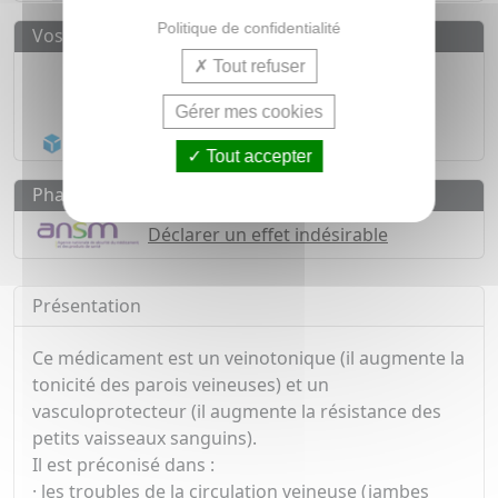
Politique de confidentialité
Vos avantages
Tout refuser
Médicaments d'origine
CERTIFIÉE
1500
médicaments
Gérer mes cookies
Acheminement Chronopost
en 24h*
Tout accepter
Pharmacovigilance
Déclarer un effet indésirable
Présentation
Ce médicament est un veinotonique (il augmente la
tonicité des parois veineuses) et un
vasculoprotecteur (il augmente la résistance des
petits vaisseaux sanguins).
Il est préconisé dans :
· les troubles de la circulation veineuse (jambes