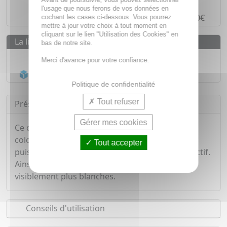
Paiement en ligne
SÉCURISÉ
l'usage que nous ferons de vos données en
Paiement en
4 fois sans frais
à partir de 30€
cochant les cases ci-dessous. Vous pourrez
mettre à jour votre choix à tout moment en
cliquant sur le lien "Utilisation des Cookies" en
La livraison
bas de notre site.
Livraison gratuite dès
55€
Merci d'avance pour votre confiance.
Acheminement Chronopost
en 24h*
Politique de confidentialité
Tout refuser
Présentation
Gérer mes cookies
Ce dentifrice sans glycérine, sans fluor et sans
colorants artificiels, à une action blanchissante
Tout accepter
puissante grâce à sa composition en charbon actif.
Ainsi brossage après brossage vos dents sont
visiblement plus blanches.
Conseils d'utilisation