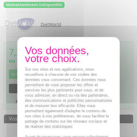
Momentanément indisponible
DietWorld
7,29
€
TTC
ou
1,82€
si 4 fois sans frais
Sur nos sites et nos applications, nous
Momentanément indisponible
recueillons à chacune de vos visites des
données vous concernant. Ces données nous
permettent de vous proposer les offres et
M'avertir dès que le produit sera disponible
services les plus pertinents pour vous, et de
vous adresser, en direct ou via des partenaires,
des communications et publicités personnalisées
Ajouter à mes favoris
et de mesurer leur efficacité. Elles nous
permettent également d'adapter le contenu de
nos sites à vos préférences, de vous faciliter le
Vos avantages
partage de contenu sur les réseaux sociaux et
de réaliser des statistiques
Des prix
IMBATTABLES
Avant de poursuivre, vous pouvez sélectionner