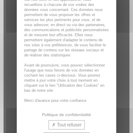
recueillons à chacune de vos visites des
données vous concernant. Ces données nous
permettent de vous proposer les offres et
services les plus pertinents pour vous, et de
vous adresser, en direct ou via des partenaires,
des communications et publicités personnalisées
et de mesurer leur efficacité. Elles nous
permettent également d'adapter le contenu de
nos sites à vos préférences, de vous faciliter le
partage de contenu sur les réseaux sociaux et
de réaliser des statistiques
Avant de poursuivre, vous pouvez sélectionner
l'usage que nous ferons de vos données en
cochant les cases ci-dessous. Vous pourrez
mettre à jour votre choix à tout moment en
cliquant sur le lien "Utilisation des Cookies" en
bas de notre site.
Merci d'avance pour votre confiance.
Politique de confidentialité
Tout refuser