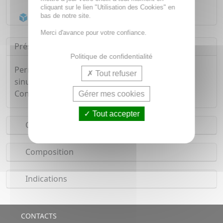
Livraison gratuite dès
55€
cliquant sur le lien "Utilisation des Cookies" en
Acheminement Chronopost
en 24h*
bas de notre site.
Merci d'avance pour votre confiance.
Présentation
Politique de confidentialité
Permet de dégager les sinus lors de rhumes,
Tout refuser
sinusites et autres affections de la sphère ORL.
Conditionnement : sachet plastique
Gérer mes cookies
Tout accepter
Conseils d'utilisation
Composition
Indications
CONTACTS