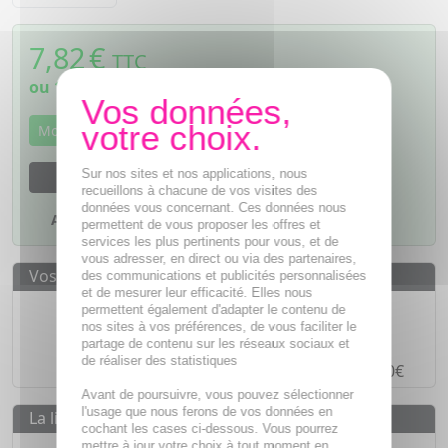
7,82
€
TTC
ou
1,96€
si 4 fois sans frais
Momentanément indisponible
Sur nos sites et nos applications, nous
M'avertir dès que le produit sera disponible
recueillons à chacune de vos visites des
données vous concernant. Ces données nous
Ajouter à mes favoris
permettent de vous proposer les offres et
services les plus pertinents pour vous, et de
vous adresser, en direct ou via des partenaires,
Vos avantages
des communications et publicités personnalisées
et de mesurer leur efficacité. Elles nous
Des prix
IMBATTABLES
permettent également d'adapter le contenu de
nos sites à vos préférences, de vous faciliter le
Paiement en ligne
SÉCURISÉ
partage de contenu sur les réseaux sociaux et
de réaliser des statistiques
Paiement en
4 fois sans frais
à partir de 30€
Avant de poursuivre, vous pouvez sélectionner
l'usage que nous ferons de vos données en
La livraison
cochant les cases ci-dessous. Vous pourrez
mettre à jour votre choix à tout moment en