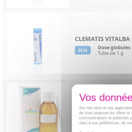
CLEMATIS VITALBA
Dose globules
9CH
Tube de 1 g
CLEMATIS VITALBA
Sur nos sites et nos applicat
de vous proposer les offres et 
Gouttes à l'ea
communications et publicités p
9CH
Flacon de 30 m
sites à vos préférences, de vou