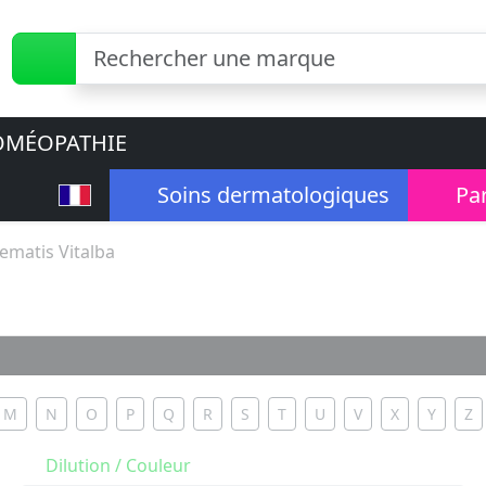
MÉOPATHIE
Soins dermatologiques
Pa
lematis Vitalba
M
N
O
P
Q
R
S
T
U
V
X
Y
Z
Dilution / Couleur