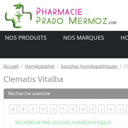
NOS PRODUITS
NOS MARQUES
HO
Accueil
Homéopathie
Souches homéopathiques
C
Clematis Vitalba
Recherche avancée
A
B
C
D
E
F
G
H
I
J
K
L
RECHERCHE PAR SOUCHE HOMÉOPATHIQUE