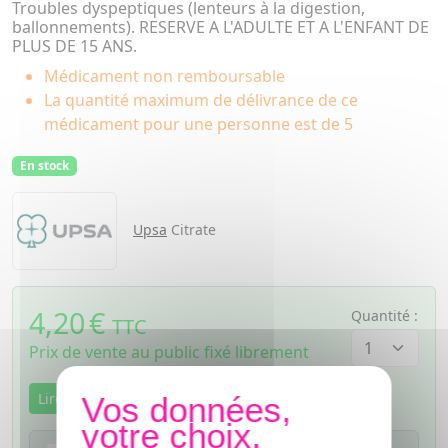
Troubles dyspeptiques (lenteurs à la digestion,
ballonnements). RESERVE A L'ADULTE ET A L'ENFANT DE
PLUS DE 15 ANS.
Médicament non remboursable
La quantité maximum de délivrance de ce
médicament pour une personne est de 5
En stock
Upsa
Citrate
4,20
€
Quantité :
TTC
Prix de vente au public fixé librement
Lire la notice