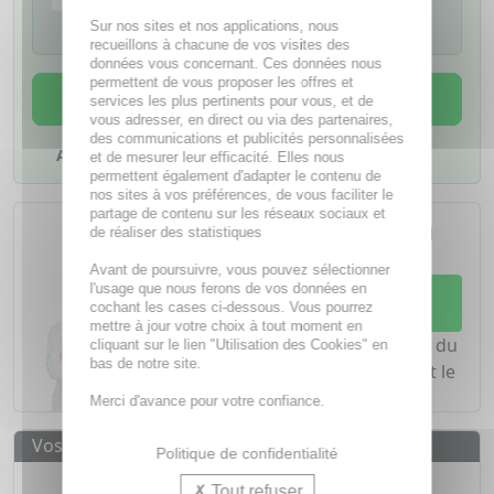
Je confirme avoir lu la notice de ce
Sur nos sites et nos applications, nous
médicament
recueillons à chacune de vos visites des
données vous concernant. Ces données nous
permettent de vous proposer les offres et
AJOUTER AU PANIER
services les plus pertinents pour vous, et de
vous adresser, en direct ou via des partenaires,
des communications et publicités personnalisées
Ajouter à mes favoris
et de mesurer leur efficacité. Elles nous
permettent également d'adapter le contenu de
nos sites à vos préférences, de vous faciliter le
L'achat d'un médicament sans
partage de contenu sur les réseaux sociaux et
ordonnance nécessite le conseil
de réaliser des statistiques
d'un
pharmacien
Avant de poursuivre, vous pouvez sélectionner
l'usage que nous ferons de vos données en
Demandez conseil à votre
cochant les cases ci-dessous. Vous pourrez
pharmacien
mettre à jour votre choix à tout moment en
Notre équipe est à votre écoute du
cliquant sur le lien "Utilisation des Cookies" en
bas de notre site.
lundi au vendredi de
8h à 20h
et le
samedi de
8h à 19h30
.
Merci d'avance pour votre confiance.
Vos avantages
Politique de confidentialité
Médicaments d'origine
CERTIFIÉE
Tout refuser