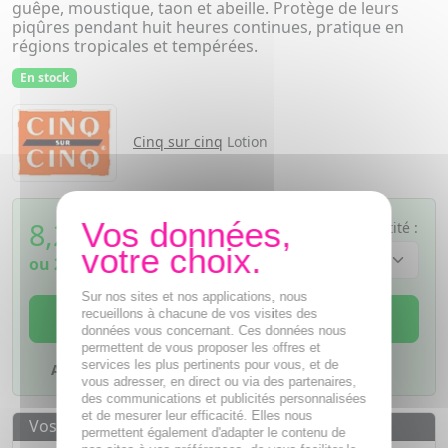
guêpe, moustique, taon et abeille. Protège de leurs
piqûres pendant huit heures continues, pratique en
régions tropicales et tempérées.
En stock
Cinq sur cinq
Lotion
8,24
€
Quantité :
TTC
ou
2,06€
si 4 fois sans frais
Sur nos sites et nos applications, nous
AJOUTER AU PANIER
recueillons à chacune de vos visites des
données vous concernant. Ces données nous
permettent de vous proposer les offres et
services les plus pertinents pour vous, et de
Ajouter à mes favoris
vous adresser, en direct ou via des partenaires,
des communications et publicités personnalisées
et de mesurer leur efficacité. Elles nous
Vos avantages
permettent également d'adapter le contenu de