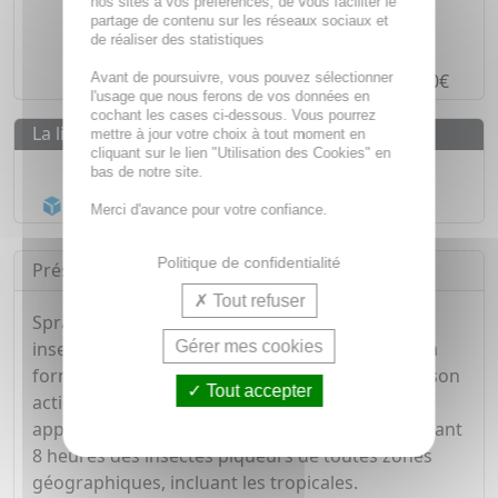
nos sites à vos préférences, de vous faciliter le
Des prix
IMBATTABLES
partage de contenu sur les réseaux sociaux et
de réaliser des statistiques
Paiement en ligne
SÉCURISÉ
Avant de poursuivre, vous pouvez sélectionner
Paiement en
4 fois sans frais
à partir de 30€
l'usage que nous ferons de vos données en
cochant les cases ci-dessous. Vous pourrez
La livraison
mettre à jour votre choix à tout moment en
cliquant sur le lien "Utilisation des Cookies" en
Livraison gratuite dès
55€
bas de notre site.
Acheminement Chronopost
en 24h*
Merci d'avance pour votre confiance.
Politique de confidentialité
Présentation
Tout refuser
Spray à effet préventif et répulsif contre les
Gérer mes cookies
insectes des régions tempérées et tropicales. Sa
formule parfumée accompagne agréablement son
Tout accepter
action repoussante. Simple à transporter et à
appliquer, il vous protège continuellement pendant
8 heures des insectes piqueurs de toutes zones
géographiques, incluant les tropicales.