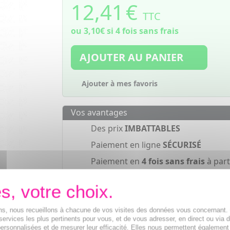
12,41
€
TTC
ou
3,10€
si 4 fois sans frais
AJOUTER AU PANIER
Ajouter à mes favoris
Vos avantages
Des prix
IMBATTABLES
Paiement en ligne
SÉCURISÉ
Paiement en
4 fois sans frais
à part
de 30€
ions, nous recueillons à chacune de vos visites des données vous concernant
services les plus pertinents pour vous, et de vous adresser, en direct ou via 
ersonnalisées et de mesurer leur efficacité. Elles nous permettent également