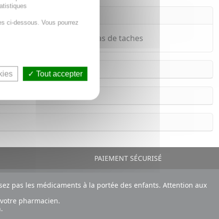
atistiques
es ci-dessous. Vous pourrez
est sans odeur et ne fait pas de taches
kies
Tout accepter
PAIEMENT SÉCURISÉ
ez pas les médicaments à la portée des enfants. Attention aux
 votre pharmacien.
.