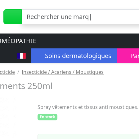
MÉOPATHIE
Soins dermatologiques
Pa
cticide
Insecticide / Acariens / Moustiques
ements 250ml
Spray vêtements et tissus anti moustiques
En stock