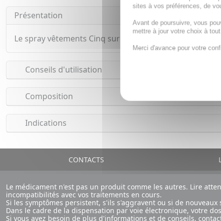
sites à vos préférences, de vou
Présentation
Avant de poursuivre, vous pou
mettre à jour votre choix à tou
Le spray vêtements Cinq sur Cinq est un répulsif anti m
Merci d'avance pour votre conf
Conseils d'utilisation
Composition
Indications
CONTACTS
L
Le médicament n'est pas un produit comme les autres. Lire atte
incompatibilités avec vos traitements en cours.
Si les symptômes persistent, s'ils s'aggravent ou si de nouvea
Dans le cadre de la dispensation par voie électronique, votre d
Si vous avez besoin de plus d'informations et de conseils,
contac