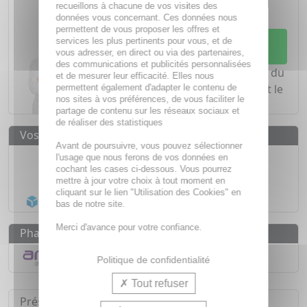
ordonnance nécessite le conseil
recueillons à chacune de vos visites des
d'un
pharmacien
données vous concernant. Ces données nous
permettent de vous proposer les offres et
Demandez conseil à votre
services les plus pertinents pour vous, et de
vous adresser, en direct ou via des partenaires,
pharmacien
des communications et publicités personnalisées
Notre équipe est à votre écoute du
et de mesurer leur efficacité. Elles nous
lundi au vendredi de
8h à 20h
et le
permettent également d'adapter le contenu de
nos sites à vos préférences, de vous faciliter le
samedi de
8h à 19h30
.
partage de contenu sur les réseaux sociaux et
de réaliser des statistiques
Vos avantages
Avant de poursuivre, vous pouvez sélectionner
Médicaments d'origine
CERTIFIÉE
l'usage que nous ferons de vos données en
cochant les cases ci-dessous. Vous pourrez
1500
médicaments
mettre à jour votre choix à tout moment en
cliquant sur le lien "Utilisation des Cookies" en
Acheminement Chronopost
en 24h*
bas de notre site.
Merci d'avance pour votre confiance.
Pharmacovigilance
Déclarer un effet indésirable
Politique de confidentialité
Tout refuser
Présentation