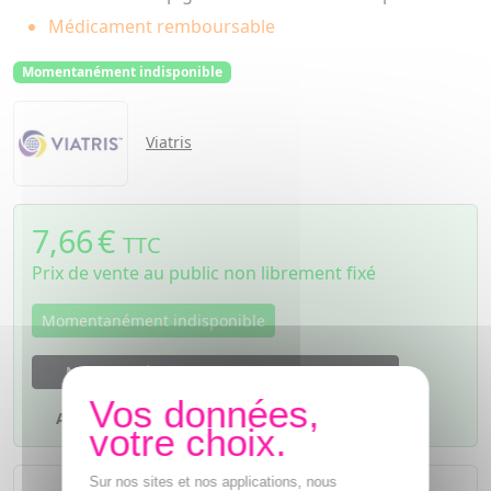
Médicament remboursable
Momentanément indisponible
Viatris
7,66
€
TTC
Prix de vente au public non librement fixé
Momentanément indisponible
M'avertir dès que le produit sera disponible
Ajouter à mes favoris
L'achat d'un médicament sans
Sur nos sites et nos applications, nous