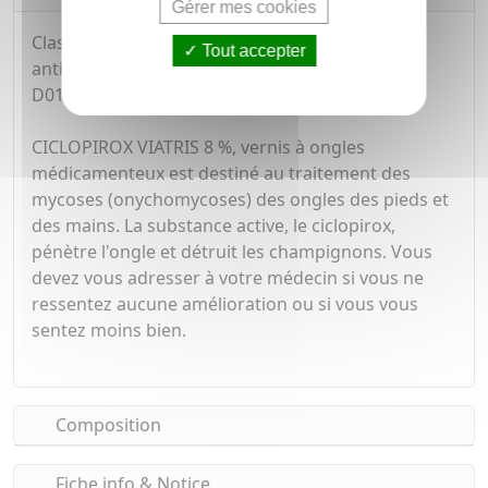
Gérer mes cookies
Classe pharmacothérapeutique : autres
Tout accepter
antifongiques à usage topique - code ATC :
D01AE14.
CICLOPIROX VIATRIS 8 %, vernis à ongles
médicamenteux est destiné au traitement des
mycoses (onychomycoses) des ongles des pieds et
des mains. La substance active, le ciclopirox,
pénètre l'ongle et détruit les champignons. Vous
devez vous adresser à votre médecin si vous ne
ressentez aucune amélioration ou si vous vous
sentez moins bien.
Composition
Fiche info & Notice