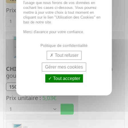
Tube de 1 g
l'usage que nous ferons de vos données en
cochant les cases ci-dessous. Vous pourrez
Prix unitaire :
2,18€
mettre à jour votre choix à tout moment en
Quantité
cliquant sur le lien "Utilisation des Cookies" en
bas de notre site.
Merci d'avance pour votre confiance.
Politique de confidentialité
Tout refuser
Gérer mes cookies
CHINA REGIA
15CH Solution buvable en
gouttes
Tout accepter
Gouttes à l'alcool
15CH
Flacon de 60 ml
Prix unitaire :
5,03€
Quantité