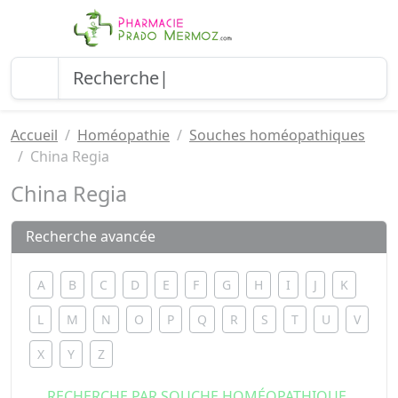
Accueil
Homéopathie
Souches homéopathiques
China Regia
China Regia
Recherche avancée
A
B
C
D
E
F
G
H
I
J
K
L
M
N
O
P
Q
R
S
T
U
V
X
Y
Z
RECHERCHE PAR SOUCHE HOMÉOPATHIQUE