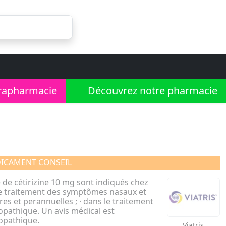
rapharmacie
Découvrez notre pharmacie
ICAMENT CONSEIL
 de cétirizine 10 mg sont indiqués chez
ns le traitement des symptômes nasaux et
res et perannuelles ; · dans le traitement
opathique. Un avis médical est
opathique.
Viatris