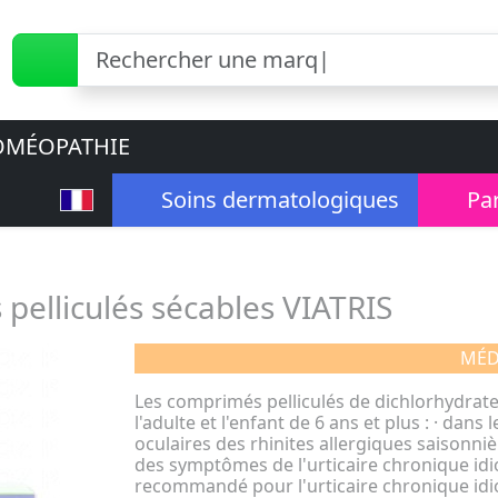
MÉOPATHIE
Soins dermatologiques
Pa
pelliculés sécables VIATRIS
MÉD
Les comprimés pelliculés de dichlorhydrate
l'adulte et l'enfant de 6 ans et plus : · da
oculaires des rhinites allergiques saisonniè
des symptômes de l'urticaire chronique idi
recommandé pour l'urticaire chronique idi