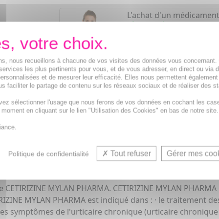
L'achat d'un médicament
pharmacien
Demandez conseil à votre
Notre équipe est à votre
ions, nous recueillons à chacune de vos visites des données vous concernant
de
8h à 19h30
.
services les plus pertinents pour vous, et de vous adresser, en direct ou via 
ersonnalisées et de mesurer leur efficacité. Elles nous permettent également
s faciliter le partage de contenu sur les réseaux sociaux et de réaliser des st
Vos avantages
vez sélectionner l'usage que nous ferons de vos données en cochant les cas
Médicaments d'origine
CERTIFIÉE
t moment en cliquant sur le lien "Utilisation des Cookies" en bas de notre site.
1500
médicaments
iance.
Acheminement Chronopost
en 24
Tout refuser
Gérer mes coo
Politique de confidentialité
ive de CETIRIZINE MYLAN PHARMA. CETIRIZINE MYLAN PHARMA e
 CETIRIZINE MYLAN PHARMA est indiqué dans : · le traitement 
t des symptômes de l'urticaire chronique (urticaire chroniq