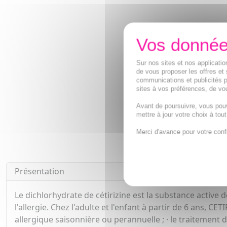
Sur nos sites et nos applicat
de vous proposer les offres et 
communications et publicités p
sites à vos préférences, de vou
Avant de poursuivre, vous pou
mettre à jour votre choix à tou
Merci d'avance pour votre conf
Présentation
Le dichlorhydrate de cétirizine est la substance act
l'allergie. Chez l'adulte et l'enfant à partir de 6 ans,
allergique saisonnière ou perannuelle ; · le traitemen