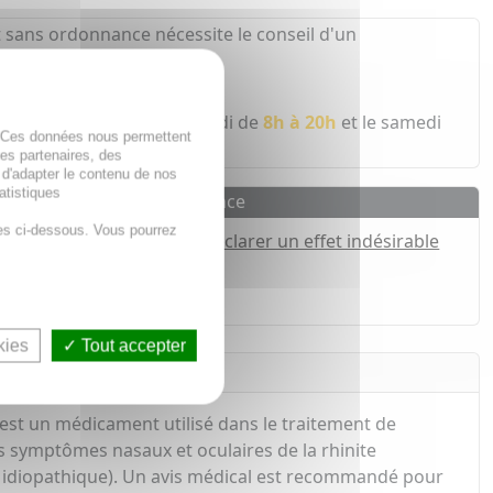
 sans ordonnance nécessite le conseil d'un
 pharmacien
 écoute du lundi au vendredi de
8h à 20h
et le samedi
. Ces données nous permettent
des partenaires, des
 d'adapter le contenu de nos
atistiques
Pharmacovigilance
es ci-dessous. Vous pourrez
Déclarer un effet indésirable
h*
kies
Tout accepter
st un médicament utilisé dans le traitement de
des symptômes nasaux et oculaires de la rhinite
ue idiopathique). Un avis médical est recommandé pour