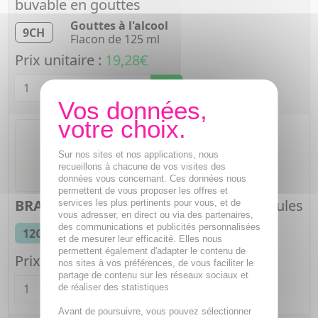
buvable en gouttes
Gouttes à l'alcool
9CH
Flacon de 125 ml
Prix unitaire :
19,28€
Quantité
Sur nos sites et nos applications, nous
recueillons à chacune de vos visites des
données vous concernant. Ces données nous
permettent de vous proposer les offres et
BRADYKININE TRIACETATE
12CH Granules
services les plus pertinents pour vous, et de
vous adresser, en direct ou via des partenaires,
Tube granules
des communications et publicités personnalisées
12CH
Tube de 4 g
et de mesurer leur efficacité. Elles nous
permettent également d'adapter le contenu de
Prix unitaire :
5,73€
nos sites à vos préférences, de vous faciliter le
Quantité
partage de contenu sur les réseaux sociaux et
de réaliser des statistiques
Avant de poursuivre, vous pouvez sélectionner