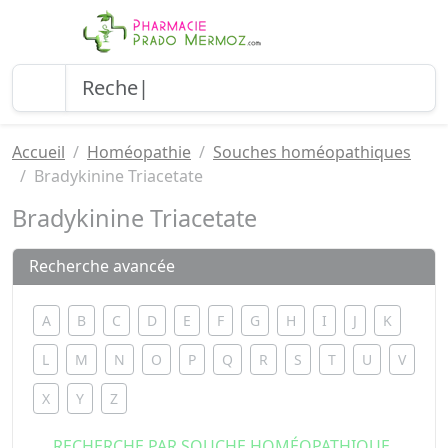
Accueil
Homéopathie
Souches homéopathiques
Bradykinine Triacetate
Bradykinine Triacetate
Recherche avancée
A
B
C
D
E
F
G
H
I
J
K
L
M
N
O
P
Q
R
S
T
U
V
X
Y
Z
RECHERCHE PAR SOUCHE HOMÉOPATHIQUE