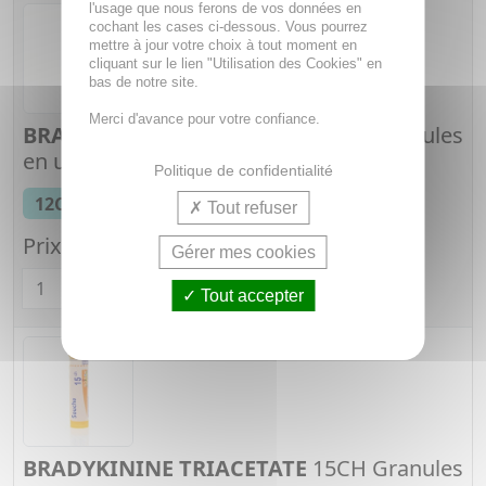
l'usage que nous ferons de vos données en
cochant les cases ci-dessous. Vous pourrez
mettre à jour votre choix à tout moment en
cliquant sur le lien "Utilisation des Cookies" en
bas de notre site.
Merci d'avance pour votre confiance.
BRADYKININE TRIACETATE
12CH Granules
en unidose
Politique de confidentialité
Dose globules
12CH
Tout refuser
Tube de 1 g
Prix unitaire :
4,41€
Gérer mes cookies
Quantité
Tout accepter
BRADYKININE TRIACETATE
15CH Granules