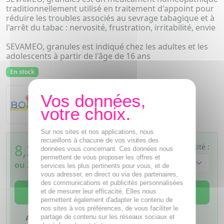
traditionnellement utilisé en traitement d'appoint pour
réduire les troubles associés au sevrage tabagique et à
l'arrêt du tabac : nervosité, frustration, irritabilité, envie
SEVAMEO, granules est indiqué chez les adultes et les
adolescents à partir de l'âge de 16 ans
En stock
Boiron
3 tubes
Sur nos sites et nos applications, nous
recueillons à chacune de vos visites des
8,25
€
Quantité :
données vous concernant. Ces données nous
TTC
permettent de vous proposer les offres et
ou
2,06€
si 4 fois sans frais
services les plus pertinents pour vous, et de
vous adresser, en direct ou via des partenaires,
des communications et publicités personnalisées
AJOUTER AU PANIER
et de mesurer leur efficacité. Elles nous
permettent également d'adapter le contenu de
nos sites à vos préférences, de vous faciliter le
partage de contenu sur les réseaux sociaux et
Ajouter à mes favoris