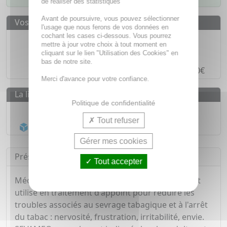
de réaliser des statistiques
Avant de poursuivre, vous pouvez sélectionner
Vos avantages
l'usage que nous ferons de vos données en
cochant les cases ci-dessous. Vous pourrez
Des prix
IMBATTABLES
mettre à jour votre choix à tout moment en
Paiement en ligne
SÉCURISÉ
cliquant sur le lien "Utilisation des Cookies" en
bas de notre site.
Paiement en
4 fois sans frais
à partir de 30€
Merci d'avance pour votre confiance.
La livraison
Politique de confidentialité
Livraison gratuite dès
55€
Tout refuser
Acheminement Chronopost
en 24h*
Gérer mes cookies
Présentation
Tout accepter
Médicament homéopathique traditionnellement
utilisé en traitement d'appoint pour réduire les
troubles associés au sevrage tabagique et à l'arrêt
du tabac : nervosité, frustration, irritabilité, envie.