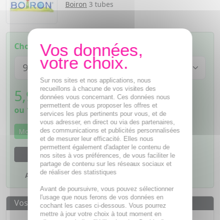
Boiron
3 tubes
Choisissez votre modèle :
Sur nos sites et nos applications, nous
recueillons à chacune de vos visites des
5,99
€
TTC
données vous concernant. Ces données nous
permettent de vous proposer les offres et
ou
1,50€
si 4 fois sans frais
services les plus pertinents pour vous, et de
vous adresser, en direct ou via des partenaires,
des communications et publicités personnalisées
Momentanément indisponible
et de mesurer leur efficacité. Elles nous
permettent également d'adapter le contenu de
M'avertir dès que le produit sera disponible
nos sites à vos préférences, de vous faciliter le
partage de contenu sur les réseaux sociaux et
de réaliser des statistiques
Ajouter à mes favoris
Avant de poursuivre, vous pouvez sélectionner
l'usage que nous ferons de vos données en
Vos avantages
cochant les cases ci-dessous. Vous pourrez
mettre à jour votre choix à tout moment en
Des prix
IMBATTABLES