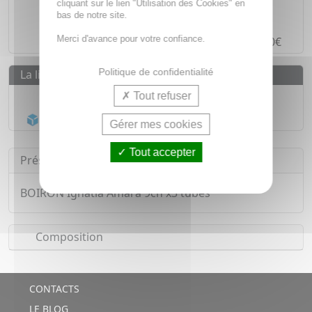
cliquant sur le lien "Utilisation des Cookies" en
bas de notre site.
Paiement en ligne
SÉCURISÉ
Merci d'avance pour votre confiance.
Paiement en
4 fois sans frais
à partir de 30€
Politique de confidentialité
La livraison
Livraison gratuite dès
55€
Tout refuser
Acheminement Chronopost
en 24h*
Gérer mes cookies
Tout accepter
Présentation
BOIRON Ignatia Amara 9ch x3 tubes
Composition
CONTACTS
LE BLOG