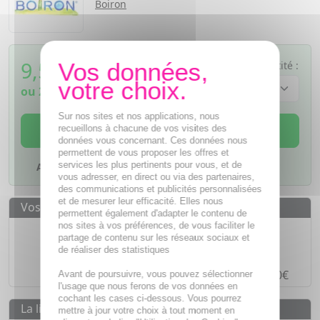
Boiron
9,53
€
Quantité :
TTC
ou
2,38€
si 4 fois sans frais
Sur nos sites et nos applications, nous
AJOUTER AU PANIER
recueillons à chacune de vos visites des
données vous concernant. Ces données nous
permettent de vous proposer les offres et
services les plus pertinents pour vous, et de
Ajouter à mes favoris
vous adresser, en direct ou via des partenaires,
des communications et publicités personnalisées
et de mesurer leur efficacité. Elles nous
Vos avantages
permettent également d'adapter le contenu de
nos sites à vos préférences, de vous faciliter le
Des prix
IMBATTABLES
partage de contenu sur les réseaux sociaux et
de réaliser des statistiques
Paiement en ligne
SÉCURISÉ
Paiement en
4 fois sans frais
à partir de 30€
Avant de poursuivre, vous pouvez sélectionner
l'usage que nous ferons de vos données en
cochant les cases ci-dessous. Vous pourrez
La livraison
mettre à jour votre choix à tout moment en