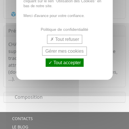
cliquant sur le lien "Utilisation des Cookies" en
Livraison gratuite dès
55€
bas de notre site.
Acheminement Chronopost
en 24h*
Merci d'avance pour votre confiance.
Politique de confidentialité
Présentation
Tout refuser
CHAMOMILLA VULGARIS 9 CH BOIRON,
suppositoire est un médicament homéopathique
Gérer mes cookies
traditionnellement utilisé dans les troubles
Tout accepter
attribués à la dentition chez le nourrisson
(douleurs de la dentition, irritabilité, joues rouges,
…).
Composition
CONTACTS
LE BLOG