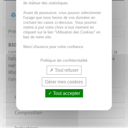
de réaliser des statistiques
Livraison gratuite dès
55€
Avant de poursuivre, vous pouvez sélectionner
Acheminement Chronopost
en 24h*
l'usage que nous ferons de vos données en
cochant les cases ci-dessous. Vous pourrez
mettre à jour votre choix à tout moment en
Présentation
cliquant sur le lien "Utilisation des Cookies" en
bas de notre site.
BIOCYTE Magnésium Rescue 14 sticks
est un
Merci d'avance pour votre confiance.
complément alimentaire qui contribue à réduire la
fatigue et au fonctionnement normal du système
Politique de confidentialité
nerveux grâce à la présence de Magnésium. La
Tout refuser
Rhodiole soutient les fonctions adaptogènes de
l'organisme.
Gérer mes cookies
Tout accepter
Conseils d'utilisation
Composition