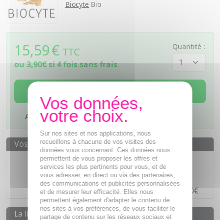
Biocyte
Bio
15,59
€
Quantité :
TTC
ou
3,90€
si 4 fois sans frais
AJOUTER AU PANIER
Ajouter à mes favoris
Sur nos sites et nos applications, nous
recueillons à chacune de vos visites des
Vos avantages
données vous concernant. Ces données nous
Des prix
IMBATTABLES
permettent de vous proposer les offres et
services les plus pertinents pour vous, et de
Paiement en ligne
SÉCURISÉ
vous adresser, en direct ou via des partenaires,
des communications et publicités personnalisées
Paiement en
4 fois sans frais
à partir de 30€
et de mesurer leur efficacité. Elles nous
permettent également d'adapter le contenu de
nos sites à vos préférences, de vous faciliter le
La livraison
partage de contenu sur les réseaux sociaux et