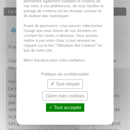
permettent également d'adapter le contenu de
nos sites à vos préférences, de vous faciliter le
La livraison
partage de contenu sur les réseaux sociaux et
de réaliser des statistiques
Livraison gratuite dès
55€
Avant de poursuivre, vous pouvez sélectionner
Acheminement Chronopost
en 24h*
l'usage que nous ferons de vos données en
cochant les cases ci-dessous. Vous pourrez
mettre à jour votre choix à tout moment en
cliquant sur le lien "Utilisation des Cookies" en
Présentation
bas de notre site.
Gaine le poil et apporte douceur et brillance pour
Merci d'avance pour votre confiance.
les chiens et chats.
Politique de confidentialité
Formule Dermo-Protectrice :
Tout refuser
Le shampoing nourrissant biocanina a une base
lavante douce, sans Lauryl éther sulfate (LES), sans
Gérer mes cookies
parabènes ni colorants. Il n'irrite pas la peau
Tout accepter
sensible des animaux et permet de l'hydrater et de
la protéger à chaque shampoing.
Les protéines d'avoine permettent de gainer le poil.