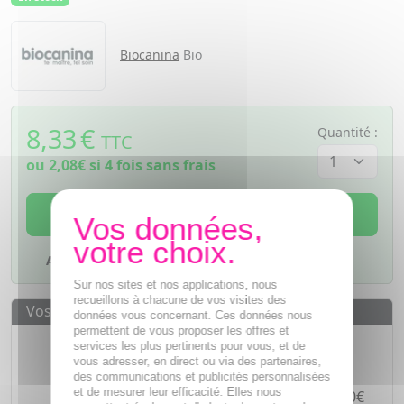
Biocanina
Bio
8,33
€
Quantité :
TTC
ou
2,08€
si 4 fois sans frais
AJOUTER AU PANIER
Ajouter à mes favoris
Sur nos sites et nos applications, nous
recueillons à chacune de vos visites des
Vos avantages
données vous concernant. Ces données nous
permettent de vous proposer les offres et
Des prix
IMBATTABLES
services les plus pertinents pour vous, et de
vous adresser, en direct ou via des partenaires,
Paiement en ligne
SÉCURISÉ
des communications et publicités personnalisées
et de mesurer leur efficacité. Elles nous
Paiement en
4 fois sans frais
à partir de 30€