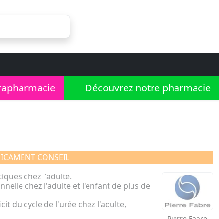
rapharmacie
Découvrez notre pharmacie
ICAMENT CONSEIL
iques chez l'adulte.
nnelle chez l'adulte et l'enfant de plus de
 du cycle de l'urée chez l'adulte,
Pierre Fabre