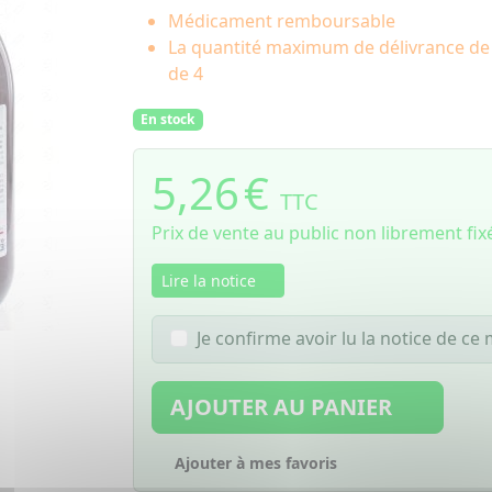
Médicament remboursable
La quantité maximum de délivrance d
de 4
En stock
5,26
€
TTC
Prix de vente au public non librement fix
Lire la notice
Je confirme avoir lu la notice de c
AJOUTER AU PANIER
Ajouter à mes favoris