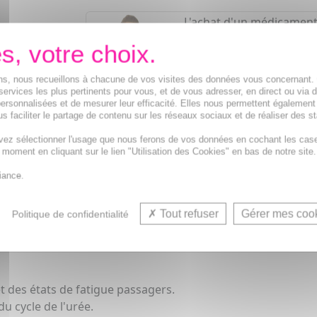
L'achat d'un médicament
pharmacien
Demandez conseil à votre
Notre équipe est à votre
ions, nous recueillons à chacune de vos visites des données vous concernant
services les plus pertinents pour vous, et de vous adresser, en direct ou via 
de
8h à 19h30
.
ersonnalisées et de mesurer leur efficacité. Elles nous permettent également
s faciliter le partage de contenu sur les réseaux sociaux et de réaliser des st
Vos avantages
vez sélectionner l'usage que nous ferons de vos données en cochant les cas
Médicaments d'origine
CERTIFIÉE
t moment en cliquant sur le lien "Utilisation des Cookies" en bas de notre site.
1500
médicaments
iance.
Acheminement Chronopost
en 24
Tout refuser
Gérer mes coo
Politique de confidentialité
et des états de fatigue passagers.
u cycle de l'urée.