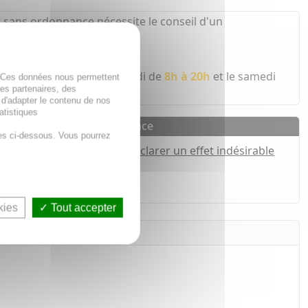
 sans ordonnance nécessite le conseil d'un
 pharmacien
 écoute du lundi au vendredi de
8h à 20h
et le samedi
. Ces données nous permettent
des partenaires, des
 d'adapter le contenu de nos
atistiques
Pharmacovigilance
es ci-dessous. Vous pourrez
Déclarer un effet indésirable
h*
kies
Tout accepter