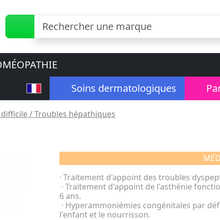
MÉOPATHIE
Soins dermatologiques
Pa
difficile / Troubles hépathiques
MÉD
· Traitement d'appoint des troubles dyspept
· Traitement d'appoint de l'asthénie fonctio
6 ans.
· Hyperammoniémies congénitales par déficit
l'enfant et le nourrisson.