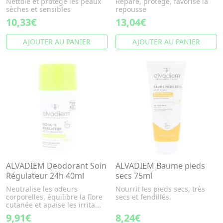
Nettoie et protège les peaux
Répare, protège, favorise la
sèches et sensibles
repousse
10,33€
13,04€
AJOUTER AU PANIER
AJOUTER AU PANIER
ALVADIEM Deodorant Soin
ALVADIEM Baume pieds
Régulateur 24h 40ml
secs 75ml
Neutralise les odeurs
Nourrit les pieds secs, très
corporelles, équilibre la flore
secs et fendillés.
cutanée et apaise les irrita...
9,91€
8,24€