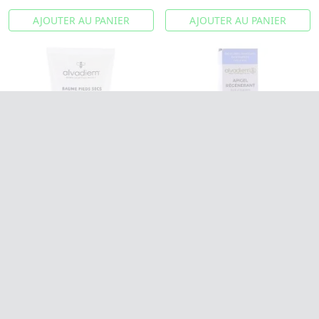
AJOUTER AU PANIER
AJOUTER AU PANIER
ALVADIEM Baume pieds
ALVADIEM Apigel
secs 150ml
régénérant tube pinceau
10ml
Nourrit les pieds secs, très
secs et fendillés.
Répare les engelures.
11,99€
11,79€
AJOUTER AU PANIER
AJOUTER AU PANIER