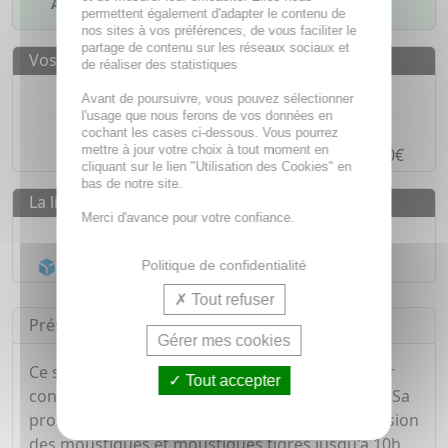
Ajouter à mes favoris
permettent également d'adapter le contenu de
nos sites à vos préférences, de vous faciliter le
partage de contenu sur les réseaux sociaux et
Vos avantages
de réaliser des statistiques
Des prix
IMBATTABLES
Avant de poursuivre, vous pouvez sélectionner
l'usage que nous ferons de vos données en
Paiement en ligne
SÉCURISÉ
cochant les cases ci-dessous. Vous pourrez
mettre à jour votre choix à tout moment en
Paiement en
4 fois sans frais
à partir de 30€
cliquant sur le lien "Utilisation des Cookies" en
bas de notre site.
La livraison
Merci d'avance pour votre confiance.
Livraison gratuite dès
55€
Acheminement Chronopost
en 24h*
Politique de confidentialité
Tout refuser
Présentation
Gérer mes cookies
Ce spray anti insectes est efficace pour protéger
Tout accepter
contre les moustiques et les moustiques tigres. Sa
protection longue durée vous assure une répulsion
des moustiques et moustiques tigres jusqu'à 10h,