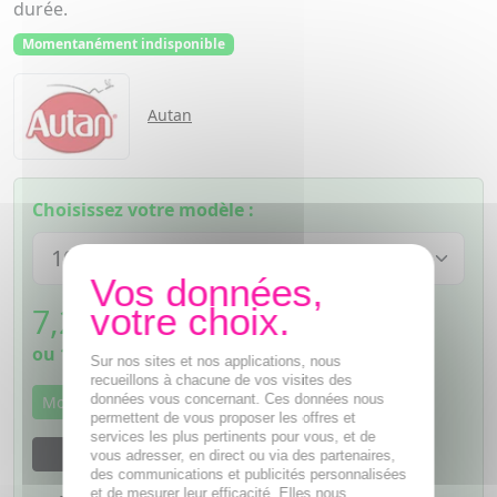
durée.
Momentanément indisponible
Autan
Choisissez votre modèle :
7,20
€
TTC
ou
1,80€
si 4 fois sans frais
Sur nos sites et nos applications, nous
recueillons à chacune de vos visites des
données vous concernant. Ces données nous
Momentanément indisponible
permettent de vous proposer les offres et
services les plus pertinents pour vous, et de
M'avertir dès que le produit sera disponible
vous adresser, en direct ou via des partenaires,
des communications et publicités personnalisées
et de mesurer leur efficacité. Elles nous