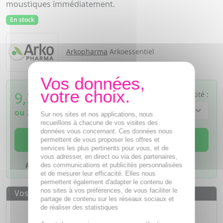
moustiques immédiatement.
En stock
Arkopharma
Arkoessentiel
9,38
€
Quantité :
TTC
ou
2,35€
si 4 fois sans frais
Sur nos sites et nos applications, nous
recueillons à chacune de vos visites des
données vous concernant. Ces données nous
AJOUTER AU PANIER
permettent de vous proposer les offres et
services les plus pertinents pour vous, et de
vous adresser, en direct ou via des partenaires,
Ajouter à mes favoris
des communications et publicités personnalisées
et de mesurer leur efficacité. Elles nous
permettent également d'adapter le contenu de
nos sites à vos préférences, de vous faciliter le
Vos avantages
partage de contenu sur les réseaux sociaux et
Des prix
IMBATTABLES
de réaliser des statistiques