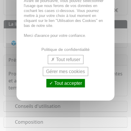
Paiement en ligne
SÉCURISÉ
Avant de poursuivre, vous pouvez sélectionner
l'usage que nous ferons de vos données en
Paiement en
4 fois sans frais
à partir de 30€
cochant les cases ci-dessous. Vous pourrez
mettre à jour votre choix à tout moment en
cliquant sur le lien "Utilisation des Cookies" en
La livraison
bas de notre site.
Livraison gratuite dès
55€
Merci d'avance pour votre confiance.
Acheminement Chronopost
en 24h*
Politique de confidentialité
Présentation
Tout refuser
Gérer mes cookies
Protège toute la famille (adultes, femmes enceintes
et allaitantes, enfants dès 6 mois) 8h en zone
Tout accepter
tempérée et 7h en zone tropicale.
Conseils d'utilisation
Composition