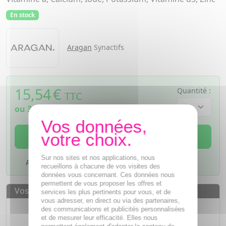
En stock
Aragan
Synactifs
15,54
€
Quantité :
TTC
ou
3,89€
si 4 fois sans frais
AJOUTER AU PANIER
Sur nos sites et nos applications, nous
Ajouter à mes favoris
recueillons à chacune de vos visites des
données vous concernant. Ces données nous
permettent de vous proposer les offres et
Vos avantages
services les plus pertinents pour vous, et de
vous adresser, en direct ou via des partenaires,
Des prix
IMBATTABLES
des communications et publicités personnalisées
et de mesurer leur efficacité. Elles nous
Paiement en ligne
SÉCURISÉ