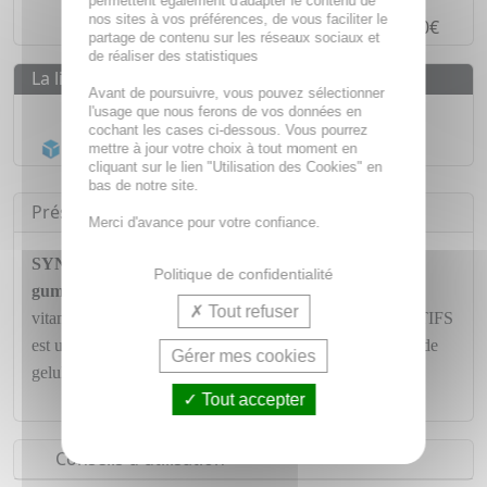
permettent également d'adapter le contenu de
nos sites à vos préférences, de vous faciliter le
Paiement en
4 fois sans frais
à partir de 30€
partage de contenu sur les réseaux sociaux et
de réaliser des statistiques
La livraison
Avant de poursuivre, vous pouvez sélectionner
Livraison gratuite dès
55€
l'usage que nous ferons de vos données en
cochant les cases ci-dessous. Vous pourrez
Acheminement Chronopost
en 24h*
mettre à jour votre choix à tout moment en
cliquant sur le lien "Utilisation des Cookies" en
bas de notre site.
Présentation
Merci d'avance pour votre confiance.
SYNACTIFS KID Actifs vitamines & minéraux x 30
Politique de confidentialité
gummies
contribue à palier à une alimentation pauvre en
Tout refuser
vitamines, pauvre en minéraux et déséquilibrée. KIDACTIFS
est une association de vitamines et mineraux sous forme de
Gérer mes cookies
gelules à ouvrir
Tout accepter
Conseils d'utilisation