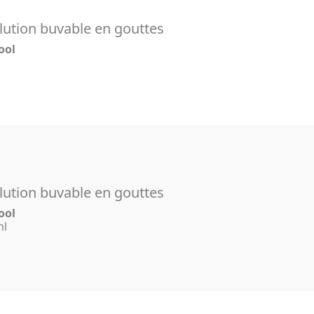
ution buvable en gouttes
ool
l
ution buvable en gouttes
ool
ml