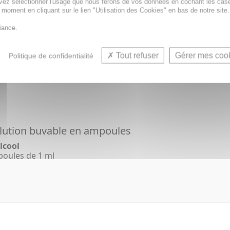
vez sélectionner l'usage que nous ferons de vos données en cochant les cas
anules en unidose
t moment en cliquant sur le lien "Utilisation des Cookies" en bas de notre site.
iance.
Tout refuser
Gérer mes coo
Politique de confidentialité
ution buvable en ampoules
lcool
poules de 1 ml