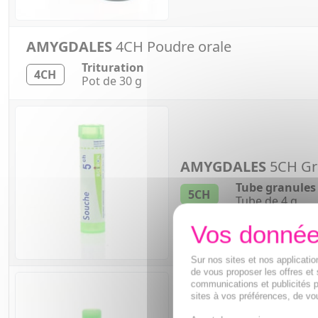
AMYGDALES
4CH Poudre orale
Trituration
4CH
Pot de 30 g
AMYGDALES
5CH Gr
Tube granules
5CH
Tube de 4 g
Sur nos sites et nos applicat
de vous proposer les offres et 
communications et publicités p
sites à vos préférences, de vou