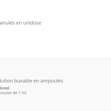
anules en unidose
ution buvable en ampoules
lcool
poules de 1 ml