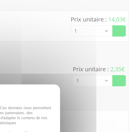
Prix unitaire :
14,03€
Quantité
Prix unitaire :
2,35€
Quantité
. Ces données nous permettent
des partenaires, des
 d'adapter le contenu de nos
atistiques