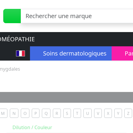
MÉOPATHIE
Soins dermatologiques
Pa
mygdales
M
N
O
P
Q
R
S
T
U
V
X
Y
Z
Dilution / Couleur