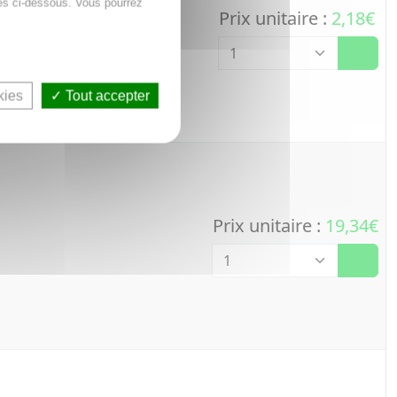
es ci-dessous. Vous pourrez
Prix unitaire :
2,18€
Quantité
kies
Tout accepter
Prix unitaire :
19,34€
Quantité