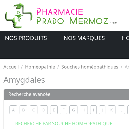
NOS PRODUITS
NOS MARQUES
HO
Accueil
Homéopathie
Souches homéopathiques
A
Amygdales
Recherche avancée
A
B
C
D
E
F
G
H
I
J
K
L
RECHERCHE PAR SOUCHE HOMÉOPATHIQUE