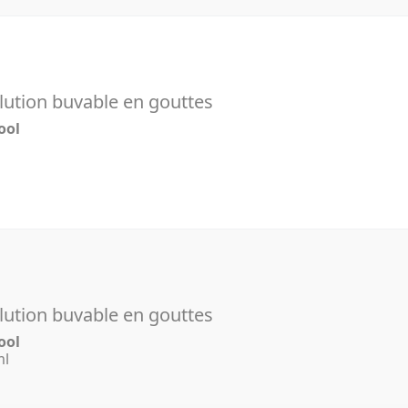
ution buvable en gouttes
ool
l
ution buvable en gouttes
ool
ml