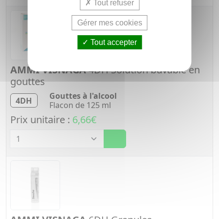
Tout refuser
Gérer mes cookies
Tout accepter
AMMI VISNAGA
4DH Solution buvable en
gouttes
Gouttes à l'alcool
4DH
Flacon de 125 ml
Prix unitaire :
6,66€
Quantité