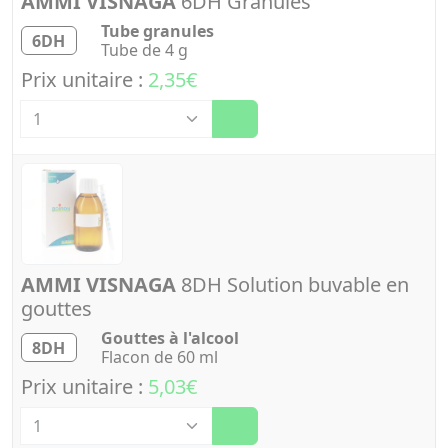
AMMI VISNAGA
6DH Granules
Tube granules
6DH
Tube de 4 g
Prix unitaire :
2,35€
Quantité
AMMI VISNAGA
8DH Solution buvable en
gouttes
Gouttes à l'alcool
8DH
Flacon de 60 ml
Prix unitaire :
5,03€
Quantité