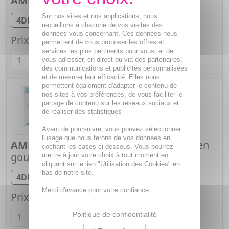
AMMI VISNAGA
4DH Granules
Tube granules
Sur nos sites et nos applications, nous
4DH
Tube de 4 g
recueillons à chacune de vos visites des
données vous concernant. Ces données nous
Prix unitaire :
2,35€
permettent de vous proposer les offres et
Quantité
services les plus pertinents pour vous, et de
vous adresser, en direct ou via des partenaires,
des communications et publicités personnalisées
et de mesurer leur efficacité. Elles nous
permettent également d'adapter le contenu de
nos sites à vos préférences, de vous faciliter le
partage de contenu sur les réseaux sociaux et
de réaliser des statistiques
Avant de poursuivre, vous pouvez sélectionner
l'usage que nous ferons de vos données en
AMMI VISNAGA
4DH Solution buvable en
cochant les cases ci-dessous. Vous pourrez
gouttes
mettre à jour votre choix à tout moment en
cliquant sur le lien "Utilisation des Cookies" en
Gouttes à l'alcool
bas de notre site.
4DH
Flacon de 60 ml
Merci d'avance pour votre confiance.
Prix unitaire :
5,03€
Quantité
Politique de confidentialité