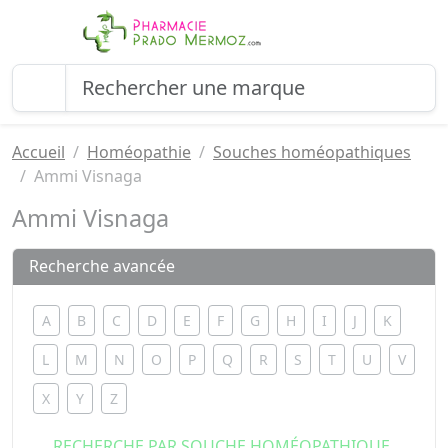
Accueil
Homéopathie
Souches homéopathiques
Ammi Visnaga
Ammi Visnaga
Recherche avancée
A
B
C
D
E
F
G
H
I
J
K
L
M
N
O
P
Q
R
S
T
U
V
X
Y
Z
RECHERCHE PAR SOUCHE HOMÉOPATHIQUE