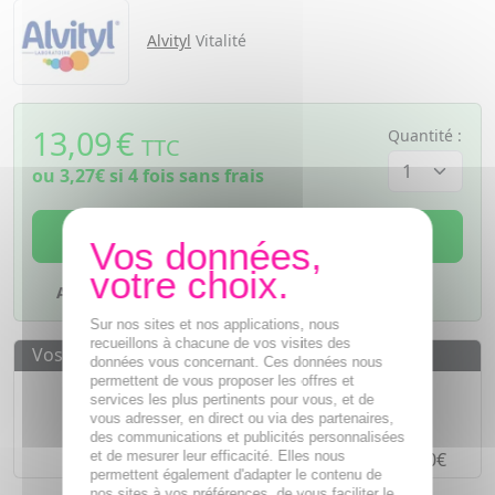
Alvityl
Vitalité
13,09
€
Quantité :
TTC
ou
3,27€
si 4 fois sans frais
AJOUTER AU PANIER
Ajouter à mes favoris
Sur nos sites et nos applications, nous
recueillons à chacune de vos visites des
Vos avantages
données vous concernant. Ces données nous
permettent de vous proposer les offres et
Des prix
IMBATTABLES
services les plus pertinents pour vous, et de
vous adresser, en direct ou via des partenaires,
Paiement en ligne
SÉCURISÉ
des communications et publicités personnalisées
et de mesurer leur efficacité. Elles nous
Paiement en
4 fois sans frais
à partir de 30€
permettent également d'adapter le contenu de
nos sites à vos préférences, de vous faciliter le