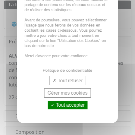
La livraison
partage de contenu sur les réseaux sociaux et
de réaliser des statistiques
Livraison gratuite dès
55€
Avant de poursuivre, vous pouvez sélectionner
Acheminement Chronopost
en 24h*
l'usage que nous ferons de vos données en
cochant les cases ci-dessous. Vous pourrez
mettre à jour votre choix à tout moment en
cliquant sur le lien "Utilisation des Cookies" en
Présentation
bas de notre site.
ALVITYL VITALITE Effervescent 50+
est un
Merci d'avance pour votre confiance.
complément multivitaminé destiné aux personnes
de 50 ans et plus pour le tonus et la vitalité. Il
Politique de confidentialité
contient des vitamines, minéraux ainsi que de la
Tout refuser
lutéine.
Gérer mes cookies
30 comprimés goût tropical
Tout accepter
Conseils d'utilisation
Composition