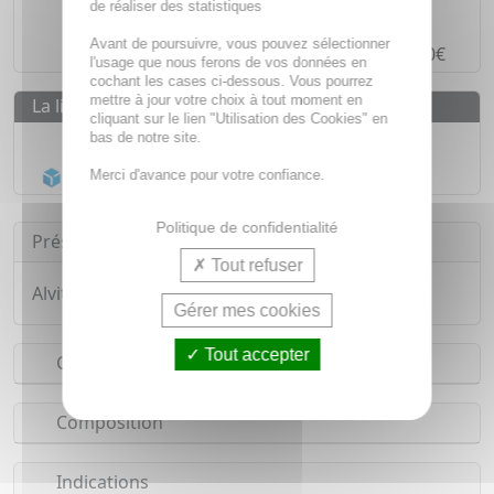
de réaliser des statistiques
Paiement en ligne
SÉCURISÉ
Avant de poursuivre, vous pouvez sélectionner
Paiement en
4 fois sans frais
à partir de 30€
l'usage que nous ferons de vos données en
cochant les cases ci-dessous. Vous pourrez
mettre à jour votre choix à tout moment en
La livraison
cliquant sur le lien "Utilisation des Cookies" en
Livraison gratuite dès
55€
bas de notre site.
Acheminement Chronopost
en 24h*
Merci d'avance pour votre confiance.
Politique de confidentialité
Présentation
Tout refuser
Alvityl - Veino-Draine lot de 3x30 gélules
Gérer mes cookies
Tout accepter
Conseils d'utilisation
Composition
Indications