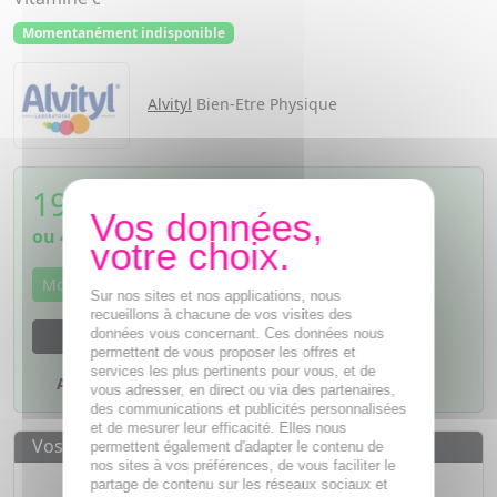
Momentanément indisponible
Alvityl
Bien-Etre Physique
19,81
€
TTC
ou
4,95€
si 4 fois sans frais
Momentanément indisponible
Sur nos sites et nos applications, nous
recueillons à chacune de vos visites des
données vous concernant. Ces données nous
M'avertir dès que le produit sera disponible
permettent de vous proposer les offres et
services les plus pertinents pour vous, et de
Ajouter à mes favoris
vous adresser, en direct ou via des partenaires,
des communications et publicités personnalisées
et de mesurer leur efficacité. Elles nous
Vos avantages
permettent également d'adapter le contenu de
nos sites à vos préférences, de vous faciliter le
Des prix
IMBATTABLES
partage de contenu sur les réseaux sociaux et