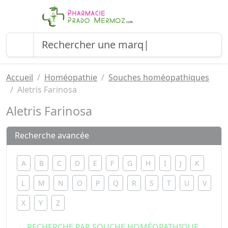
Accueil
Homéopathie
Souches homéopathiques
Aletris Farinosa
Aletris Farinosa
Recherche avancée
A
B
C
D
E
F
G
H
I
J
K
L
M
N
O
P
Q
R
S
T
U
V
X
Y
Z
RECHERCHE PAR SOUCHE HOMÉOPATHIQUE