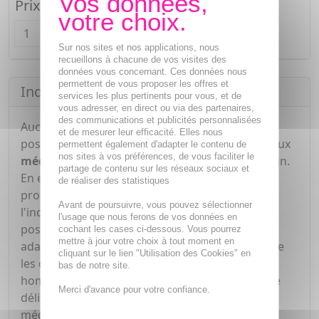
Prix unitaire :
2,35€
Quantité
Sur nos sites et nos applications, nous
recueillons à chacune de vos visites des
données vous concernant. Ces données nous
permettent de vous proposer les offres et
Indications
services les plus pertinents pour vous, et de
vous adresser, en direct ou via des partenaires,
des communications et publicités personnalisées
Aucune indication thérapeutique, aucune
et de mesurer leur efficacité. Elles nous
posologie et aucune notice ne sont attribuées aux
permettent également d'adapter le contenu de
nos sites à vos préférences, de vous faciliter le
médicaments homéopathiques
à nom commun.
partage de contenu sur les réseaux sociaux et
En effet, pour ces médicaments, il revient aux
de réaliser des statistiques
professionnels de santé d'en déterminer
Avant de poursuivre, vous pouvez sélectionner
l'indication (pathologie ou symptômes) et la
l'usage que nous ferons de vos données en
posologie. L'indication et la posologie sont ainsi
cochant les cases ci-dessous. Vous pourrez
mettre à jour votre choix à tout moment en
adaptées à chaque patient et prenant en compte
cliquant sur le lien "Utilisation des Cookies" en
les données de l'usage traditionnel
bas de notre site.
homéopathique. Ces médicaments peuvent être
Merci d'avance pour votre confiance.
délivrés par le pharmacien sans prescription
médicale.