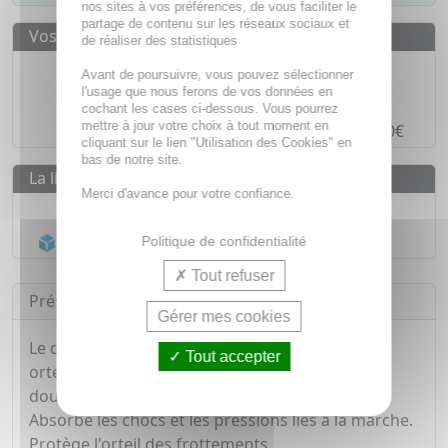
nos sites à vos préférences, de vous faciliter le
partage de contenu sur les réseaux sociaux et
Vos avantages
de réaliser des statistiques
Des prix
IMBATTABLES
Avant de poursuivre, vous pouvez sélectionner
l'usage que nous ferons de vos données en
Paiement en ligne
SÉCURISÉ
cochant les cases ci-dessous. Vous pourrez
mettre à jour votre choix à tout moment en
Paiement en
4 fois sans frais
à partir de 30€
cliquant sur le lien "Utilisation des Cookies" en
bas de notre site.
La livraison
Merci d'avance pour votre confiance.
Livraison gratuite dès
55€
Acheminement Chronopost
en 24h*
Politique de confidentialité
Tout refuser
Présentation
Gérer mes cookies
Le doigtier protecteur protège les ongles et les
Tout accepter
orteils dans le cas d'ongles incarnés et de cors
douloureux.
Absorbe les chocs et les pressions liés à la marche.
Protège l'orteil des frottements.