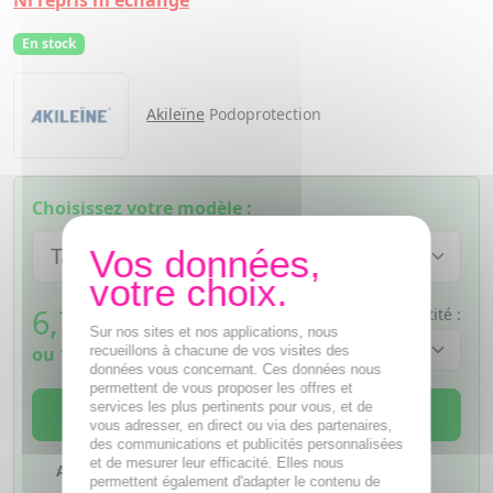
Ni repris ni échangé
En stock
Akileïne
Podoprotection
Choisissez votre modèle :
6,78
€
Quantité :
TTC
Sur nos sites et nos applications, nous
recueillons à chacune de vos visites des
ou
1,70€
si 4 fois sans frais
données vous concernant. Ces données nous
permettent de vous proposer les offres et
services les plus pertinents pour vous, et de
AJOUTER AU PANIER
vous adresser, en direct ou via des partenaires,
des communications et publicités personnalisées
et de mesurer leur efficacité. Elles nous
Ajouter à mes favoris
permettent également d'adapter le contenu de