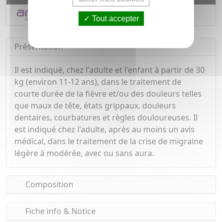
Déclarer un effet indésirable
Tout accepter
Présentation
Il est indiqué, chez l'adulte et l'enfant à partir de 30
kg (environ 11-12 ans), dans le traitement de
courte durée de la fièvre et/ou des douleurs telles
que maux de tête, états grippaux, douleurs
dentaires, courbatures et règles douloureuses. Il
est indiqué chez l'adulte, après au moins un avis
médical, dans le traitement de la crise de migraine
légère à modérée, avec ou sans aura.
Composition
Fiche info & Notice