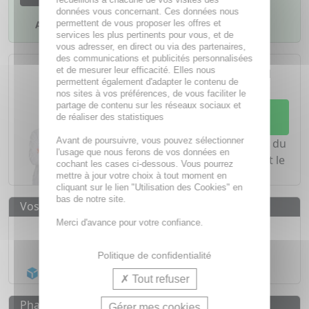
données vous concernant. Ces données nous
permettent de vous proposer les offres et
Ajouter à mes favoris
services les plus pertinents pour vous, et de
vous adresser, en direct ou via des partenaires,
des communications et publicités personnalisées
L'achat d'un médicament sans
et de mesurer leur efficacité. Elles nous
ordonnance nécessite le conseil
permettent également d'adapter le contenu de
d'un
pharmacien
nos sites à vos préférences, de vous faciliter le
partage de contenu sur les réseaux sociaux et
Demandez conseil à votre
de réaliser des statistiques
pharmacien
Avant de poursuivre, vous pouvez sélectionner
Notre équipe est à votre écoute du
l'usage que nous ferons de vos données en
lundi au vendredi de
8h à 20h
et le
cochant les cases ci-dessous. Vous pourrez
samedi de
8h à 19h30
.
mettre à jour votre choix à tout moment en
cliquant sur le lien "Utilisation des Cookies" en
bas de notre site.
Vos avantages
Merci d'avance pour votre confiance.
Médicaments d'origine
CERTIFIÉE
1500
médicaments
Politique de confidentialité
Acheminement Chronopost
en 24h*
Tout refuser
Pharmacovigilance
Gérer mes cookies