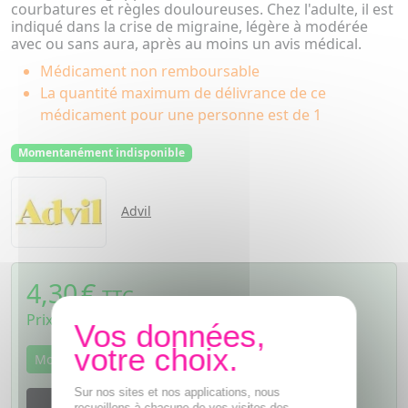
courbatures et règles douloureuses. Chez l'adulte, il est
indiqué dans la crise de migraine, légère à modérée
avec ou sans aura, après au moins un avis médical.
Médicament non remboursable
La quantité maximum de délivrance de ce
médicament pour une personne est de 1
Momentanément indisponible
Advil
4,30
€
TTC
Prix de vente au public fixé librement
Momentanément indisponible
Sur nos sites et nos applications, nous
M'avertir dès que le produit sera disponible
recueillons à chacune de vos visites des