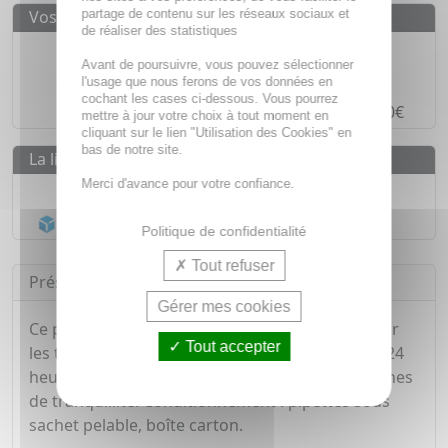
partage de contenu sur les réseaux sociaux et
Vos avantages
de réaliser des statistiques
Des prix
IMBATTABLES
Avant de poursuivre, vous pouvez sélectionner
Paiement en ligne
SÉCURISÉ
l'usage que nous ferons de vos données en
cochant les cases ci-dessous. Vous pourrez
Paiement en
4 fois sans frais
à partir de 30€
mettre à jour votre choix à tout moment en
cliquant sur le lien "Utilisation des Cookies" en
bas de notre site.
La livraison
Merci d'avance pour votre confiance.
Livraison gratuite dès
55€
Acheminement Chronopost
en 24h*
Politique de confidentialité
Tout refuser
Présentation
Gérer mes cookies
Ce produit agit contre l'infestation des puces sur
Tout accepter
les très petits chiens, qui seront tuées dans les 24
heures suivant le traitement et ce pour 4 semaines
de tranquillité. Conditionnement : pipettes sous
sachet pelable, boîte carton.