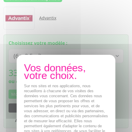
Advantix
Choisissez votre modèle :
33,27
€
TTC
ou 4 fois
8,32€
sans frais
Sur nos sites et nos applications, nous
recueillons à chacune de vos visites des
Momentanément indisponible
données vous concernant. Ces données nous
permettent de vous proposer les offres et
services les plus pertinents pour vous, et de
M'avertir dès que le produit sera disponible
vous adresser, en direct ou via des partenaires,
des communications et publicités personnalisées
Ajouter à mes favoris
et de mesurer leur efficacité. Elles nous
permettent également d'adapter le contenu de
nos sites à vos préférences, de vous faciliter le