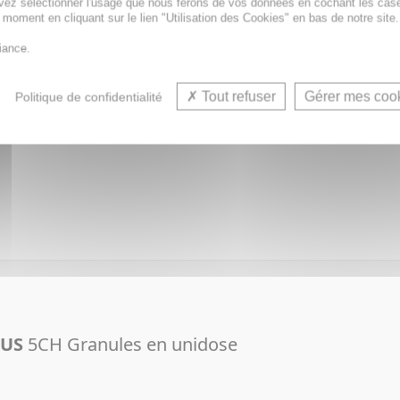
vez sélectionner l'usage que nous ferons de vos données en cochant les cas
t moment en cliquant sur le lien "Utilisation des Cookies" en bas de notre site.
iance.
Tout refuser
Gérer mes coo
Politique de confidentialité
LUS
5CH Granules
LUS
5CH Granules en unidose