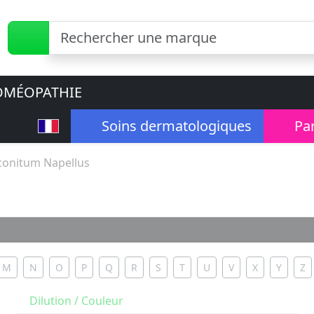
MÉOPATHIE
Soins dermatologiques
Pa
conitum Napellus
M
N
O
P
Q
R
S
T
U
V
X
Y
Z
Dilution / Couleur