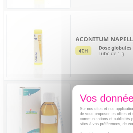
ACONITUM NAPEL
Dose globules
4CH
Tube de 1 g
ACONITUM NAPEL
Sur nos sites et nos applicat
de vous proposer les offres et 
Gouttes à l'alc
communications et publicités p
4CH
Flacon de 125 
sites à vos préférences, de vou