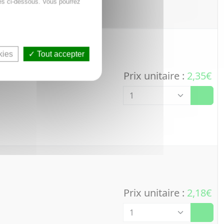
es ci-dessous. Vous pourrez
kies
Tout accepter
Prix unitaire :
2,35€
Quantité
Prix unitaire :
2,18€
Quantité