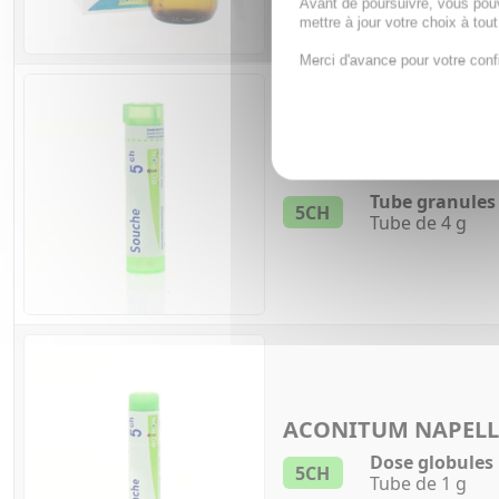
Avant de poursuivre, vous pou
mettre à jour votre choix à tou
Merci d'avance pour votre conf
ACONITUM NAPEL
Tube granules
5CH
Tube de 4 g
ACONITUM NAPEL
Dose globules
5CH
Tube de 1 g