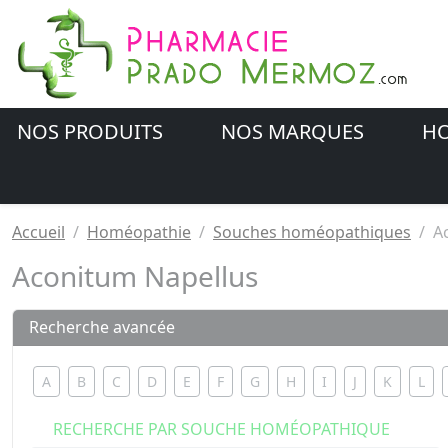
NOS PRODUITS
NOS MARQUES
HO
Accueil
Homéopathie
Souches homéopathiques
A
Aconitum Napellus
Recherche avancée
A
B
C
D
E
F
G
H
I
J
K
L
RECHERCHE PAR SOUCHE HOMÉOPATHIQUE