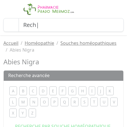
Accueil
Homéopathie
Souches homéopathiques
Abies Nigra
Abies Nigra
Recherche avancée
A
B
C
D
E
F
G
H
I
J
K
L
M
N
O
P
Q
R
S
T
U
V
X
Y
Z
RECHERCHE PAR SOUCHE HOMÉOPATHIQUE