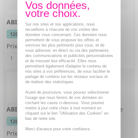
ABIES NIGRA
12CH Granules
Sur nos sites et nos applications, nous
recueillons à chacune de vos visites des
Tube granules
12CH
données vous concernant. Ces données nous
Tube de 4 g
permettent de vous proposer les offres et
Prix unitaire :
2,35€
services les plus pertinents pour vous, et de
vous adresser, en direct ou via des partenaires,
Quantité
des communications et publicités personnalisées
et de mesurer leur efficacité. Elles nous
permettent également d'adapter le contenu de
nos sites à vos préférences, de vous faciliter le
partage de contenu sur les réseaux sociaux et
de réaliser des statistiques
Avant de poursuivre, vous pouvez sélectionner
l'usage que nous ferons de vos données en
cochant les cases ci-dessous. Vous pourrez
ABIES NIGRA
12CH Granules en unidose
mettre à jour votre choix à tout moment en
cliquant sur le lien "Utilisation des Cookies" en
Dose globules
bas de notre site.
12CH
Tube de 1 g
Merci d'avance pour votre confiance.
Prix unitaire :
2,18€