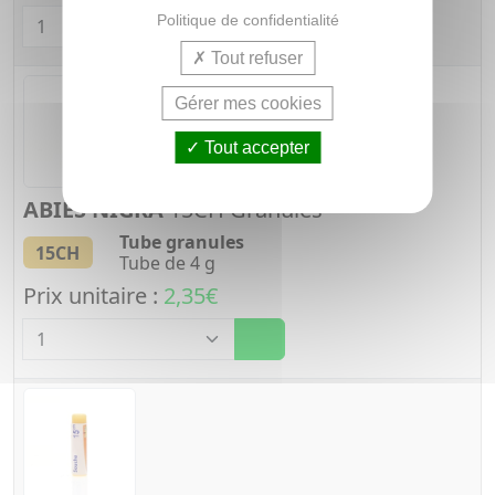
Quantité
Politique de confidentialité
Tout refuser
Gérer mes cookies
Tout accepter
ABIES NIGRA
15CH Granules
Tube granules
15CH
Tube de 4 g
Prix unitaire :
2,35€
Quantité