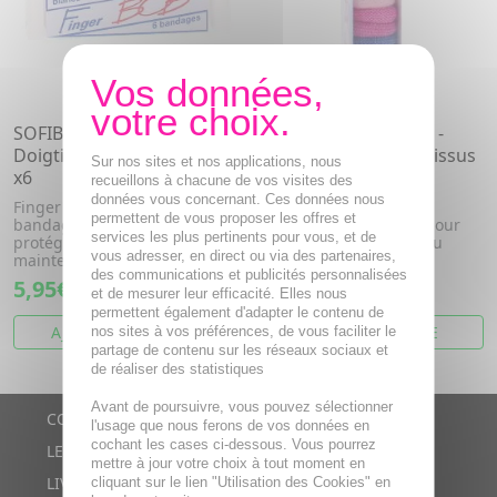
SOFIBEL FINGER BOB -
SOFIBEL FINGER BOB -
Doigtiers bandages tissus
Doigtiers bandages tissus
Sur nos sites et nos applications, nous
x6
colorés x6
recueillons à chacune de vos visites des
données vous concernant. Ces données nous
Finger BOB sont des
Finger BOB sont des
permettent de vous proposer les offres et
bandages spécifiques pour
bandages spécifiques pour
services les plus pertinents pour vous, et de
protéger les doigts et/ou
protéger les doigts et/ou
vous adresser, en direct ou via des partenaires,
maintenir ...
maintenir ...
des communications et publicités personnalisées
5,95€
5,95€
et de mesurer leur efficacité. Elles nous
permettent également d'adapter le contenu de
AJOUTER AU PANIER
VOIR CET ARTICLE
nos sites à vos préférences, de vous faciliter le
partage de contenu sur les réseaux sociaux et
de réaliser des statistiques
Avant de poursuivre, vous pouvez sélectionner
CONTACTS
l'usage que nous ferons de vos données en
cochant les cases ci-dessous. Vous pourrez
LE BLOG
mettre à jour votre choix à tout moment en
LIVRAISON RAPIDE
cliquant sur le lien "Utilisation des Cookies" en