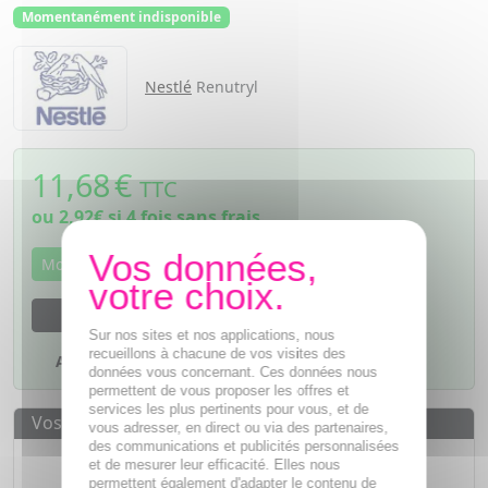
Momentanément indisponible
Nestlé
Renutryl
11,68
€
TTC
ou
2,92€
si 4 fois sans frais
Momentanément indisponible
M'avertir dès que le produit sera disponible
Sur nos sites et nos applications, nous
recueillons à chacune de vos visites des
Ajouter à mes favoris
données vous concernant. Ces données nous
permettent de vous proposer les offres et
services les plus pertinents pour vous, et de
Vos avantages
vous adresser, en direct ou via des partenaires,
des communications et publicités personnalisées
Des prix
IMBATTABLES
et de mesurer leur efficacité. Elles nous
permettent également d'adapter le contenu de