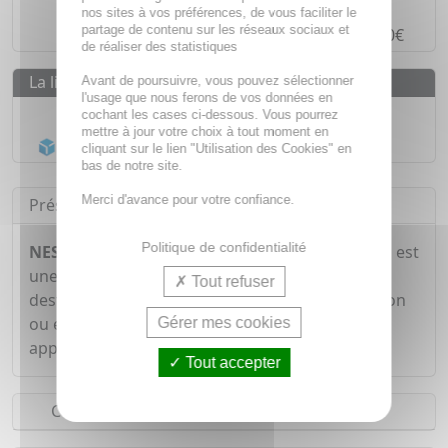
Paiement en ligne
SÉCURISÉ
nos sites à vos préférences, de vous faciliter le
partage de contenu sur les réseaux sociaux et
Paiement en
4 fois sans frais
à partir de 30€
de réaliser des statistiques
La livraison
Avant de poursuivre, vous pouvez sélectionner
l'usage que nous ferons de vos données en
Livraison gratuite dès
55€
cochant les cases ci-dessous. Vous pourrez
mettre à jour votre choix à tout moment en
Acheminement Chronopost
en 24h*
cliquant sur le lien "Utilisation des Cookies" en
bas de notre site.
Merci d'avance pour votre confiance.
Présentation
Politique de confidentialité
NESTLE Renutryl Booster saveur café 4x300ml
est
une boisson hyperprotéinée et hypercalorique
Tout refuser
destinée aux personnes souffrants de dénutrition
ou en voie de dénutrition. Chaque bouteille
Gérer mes cookies
apporte 600kcal et 30 grammes de protéines.
Tout accepter
Conseils d'utilisation